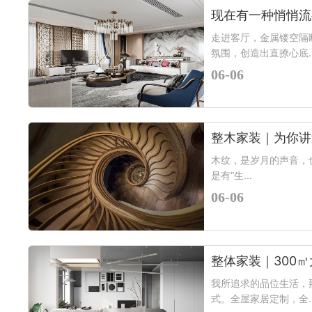
现在有一种悄悄流
走进客厅，金属镂空隔
氛围，创造出直撩心底..
06-06
整木家装｜为你讲
木纹，是岁月的声音，
是有“生...
06-06
整体家装｜300
我所追求的品位生活，
式。全屋家居定制，全..